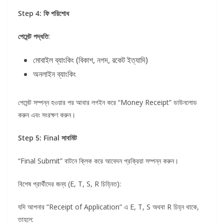
Step 4: ফি পরিশোধ
পেমেন্ট পদ্ধতি
:
মোবাইল ব্যাংকিং (বিকাশ, নগদ, রকেট ইত্যাদি)
অনলাইন ব্যাংকিং
পেমেন্ট সম্পন্ন হওয়ার পর আবার লগইন করে “Money Receipt” ডাউনলোড
করুন এবং সংরক্ষণ করুন।
Step 5: Final সাবমিট
“Final Submit” বাটনে ক্লিক করে আবেদন প্রক্রিয়া সম্পন্ন করুন।
বিশেষ প্রার্থীদের জন্য (E, T, S, R চিহ্নিত):
যদি আপনার “Receipt of Application” এ E, T, S অথবা R চিহ্ন থাকে,
তাহলে: