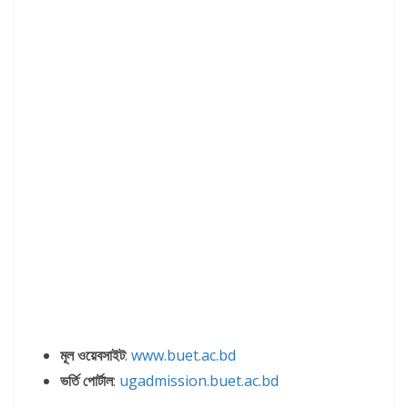
মূল ওয়েবসাইট
:
www.buet.ac.bd
ভর্তি পোর্টাল
:
ugadmission.buet.ac.bd