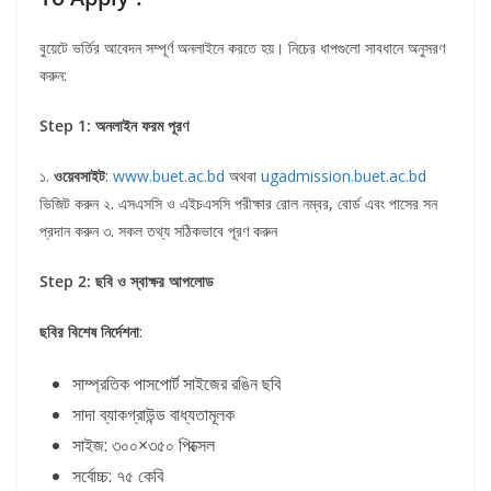
বুয়েটে ভর্তির আবেদন সম্পূর্ণ অনলাইনে করতে হয়। নিচের ধাপগুলো সাবধানে অনুসরণ
করুন:
Step 1: অনলাইন ফরম পূরণ
১.
ওয়েবসাইট
:
www.buet.ac.bd
অথবা
ugadmission.buet.ac.bd
ভিজিট করুন ২. এসএসসি ও এইচএসসি পরীক্ষার রোল নম্বর, বোর্ড এবং পাসের সন
প্রদান করুন ৩. সকল তথ্য সঠিকভাবে পূরণ করুন
Step 2: ছবি ও স্বাক্ষর আপলোড
ছবির বিশেষ নির্দেশনা
:
সাম্প্রতিক পাসপোর্ট সাইজের রঙিন ছবি
সাদা ব্যাকগ্রাউন্ড বাধ্যতামূলক
সাইজ: ৩০০×৩৫০ পিক্সেল
সর্বোচ্চ: ৭৫ কেবি