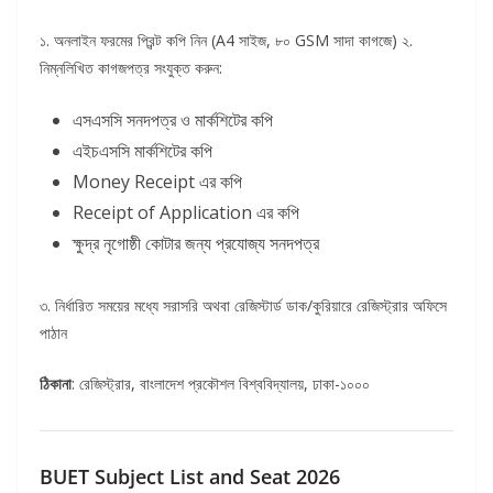
১. অনলাইন ফরমের প্রিন্ট কপি নিন (A4 সাইজ, ৮০ GSM সাদা কাগজে) ২.
নিম্নলিখিত কাগজপত্র সংযুক্ত করুন:
এসএসসি সনদপত্র ও মার্কশিটের কপি
এইচএসসি মার্কশিটের কপি
Money Receipt এর কপি
Receipt of Application এর কপি
ক্ষুদ্র নৃগোষ্ঠী কোটার জন্য প্রযোজ্য সনদপত্র
৩. নির্ধারিত সময়ের মধ্যে সরাসরি অথবা রেজিস্টার্ড ডাক/কুরিয়ারে রেজিস্ট্রার অফিসে
পাঠান
ঠিকানা
: রেজিস্ট্রার, বাংলাদেশ প্রকৌশল বিশ্ববিদ্যালয়, ঢাকা-১০০০
BUET Subject List and Seat 2026