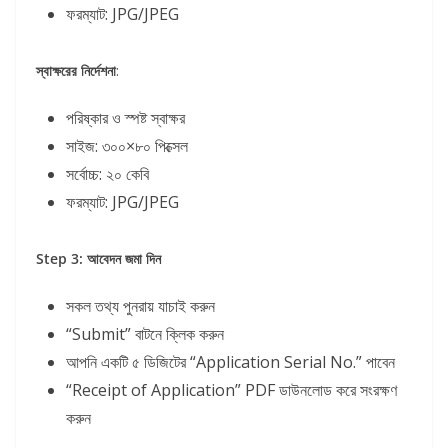
ফরম্যাট: JPG/JPEG
স্বাক্ষরের নির্দেশনা
:
পরিষ্কার ও স্পষ্ট স্বাক্ষর
সাইজ: ৩০০×৮০ পিক্সেল
সর্বোচ্চ: ২০ কেবি
ফরম্যাট: JPG/JPEG
Step 3: আবেদন জমা দিন
সকল তথ্য পুনরায় যাচাই করুন
“Submit” বাটনে ক্লিক করুন
আপনি একটি ৫ ডিজিটের “Application Serial No.” পাবেন
“Receipt of Application” PDF ডাউনলোড করে সংরক্ষণ
করুন