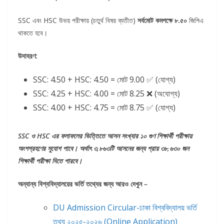
SSC এবং HSC উভয় পরীক্ষায় (চতুর্থ বিষয় ব্যতীত)
সর্বমোট কমপক্ষে ৮.৫০
জিপিএ
থাকতে হবে।
উদাহরণ:
SSC: 4.50 + HSC: 4.50 = মোট 9.00 ✅ (যোগ্য)
SSC: 4.25 + HSC: 4.00 = মোট 8.25 ❌ (অযোগ্য)
SSC: 4.00 + HSC: 4.75 = মোট 8.75 ✅ (যোগ্য)
SSC ও HSC এর ফলাফলের ভিত্তিতে আসন সংখ্যার ১০ গুণ শিক্ষার্থী পরীক্ষায়
অংশগ্রহণের সুযোগ পাবে। অর্থাৎ ৩,৮৬৩টি আসনের জন্য প্রায় ৩৮,৬৩০ জন
শিক্ষার্থী পরীক্ষা দিতে পারবে।
অন্যান্য বিশ্ববিদ্যালয়ের ভর্তি তথ্যের জন্য আরও দেখুন –
DU Admission Circular-ঢাকা বিশ্ববিদ্যালয় ভর্তি
তথ্য ২০২৫-২০২৬ (Online Application)