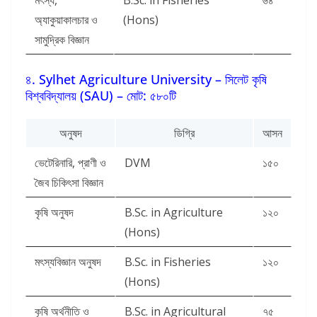
মৎস্য,
B.Sc. in Fisheries
৬৪
অ্যাকুয়াকালচার ও
(Hons)
সামুদ্রিক বিজ্ঞান
৪. Sylhet Agriculture University – সিলেট কৃষি
বিশ্ববিদ্যালয় (SAU) – মোট: ৫৮০টি
অনুষদ
ডিগ্রি
আসন
ভেটেরিনারি, প্রাণী ও
DVM
১৫০
জৈব চিকিৎসা বিজ্ঞান
কৃষি অনুষদ
B.Sc. in Agriculture
১২০
(Hons)
মৎস্যবিজ্ঞান অনুষদ
B.Sc. in Fisheries
১২০
(Hons)
কৃষি অর্থনীতি ও
B.Sc. in Agricultural
৭৫