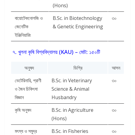
(Hons)
বায়োটেকনোলজি ও
B.Sc. in Biotechnology
৩০
জেনেটিক
& Genetic Engineering
ইঞ্জিনিয়ারিং
৭. খুলনা কৃষি বিশ্ববিদ্যালয় (KAU) – মোট: ১৫০টি
অনুষদ
ডিগ্রি
আসন
ভেটেরিনারি, প্রাণী
B.Sc. in Veterinary
৩০
ও জৈব চিকিৎসা
Science & Animal
বিজ্ঞান
Husbandry
কৃষি অনুষদ
B.Sc. in Agriculture
৩০
(Hons)
মৎস্য ও সমুদ্র
B.Sc. in Fisheries
৩০