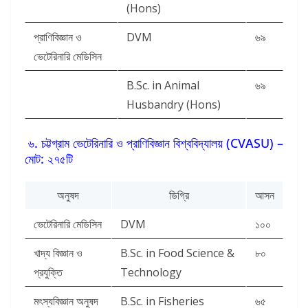
(Hons)
প্রাণিবিজ্ঞান ও
DVM
৬৯
ভেটেরিনারি মেডিসিন
B.Sc. in Animal
৬৯
Husbandry (Hons)
৬. চট্টগ্রাম ভেটেরিনারি ও প্রাণিবিজ্ঞান বিশ্ববিদ্যালয় (CVASU) –
মোট: ২৭৫টি
অনুষদ
ডিগ্রি
আসন
ভেটেরিনারি মেডিসিন
DVM
১০০
খাদ্য বিজ্ঞান ও
B.Sc. in Food Science &
৮০
প্রযুক্তি
Technology
মৎস্যবিজ্ঞান অনুষদ
B.Sc. in Fisheries
৬৫