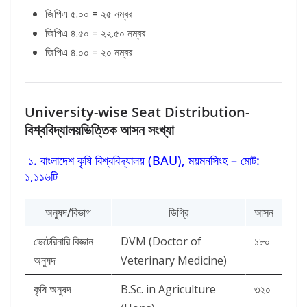
জিপিএ ৫.০০ = ২৫ নম্বর
জিপিএ ৪.৫০ = ২২.৫০ নম্বর
জিপিএ ৪.০০ = ২০ নম্বর
University-wise Seat Distribution-
বিশ্ববিদ্যালয়ভিত্তিক আসন সংখ্যা
১. বাংলাদেশ কৃষি বিশ্ববিদ্যালয় (BAU), ময়মনসিংহ – মোট:
১,১১৬টি
অনুষদ/বিভাগ
ডিগ্রি
আসন
ভেটেরিনারি বিজ্ঞান
DVM (Doctor of
১৮০
অনুষদ
Veterinary Medicine)
কৃষি অনুষদ
B.Sc. in Agriculture
৩২০