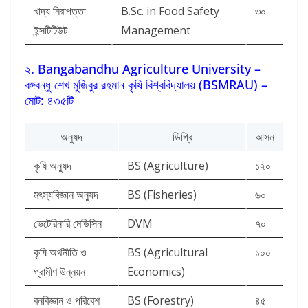
খাদ্য নিরাপত্তা
B.Sc. in Food Safety
৩০
ইন্সটিটিউট
Management
২. Bangabandhu Agriculture University –
বঙ্গবন্ধু শেখ মুজিবুর রহমান কৃষি বিশ্ববিদ্যালয় (BSMRAU) –
মোট: ৪৩৫টি
অনুষদ
ডিগ্রি
আসন
কৃষি অনুষদ
BS (Agriculture)
১২০
মৎস্যবিজ্ঞান অনুষদ
BS (Fisheries)
৬০
ভেটেরিনারি মেডিসিন
DVM
৭০
কৃষি অর্থনীতি ও
BS (Agricultural
১০০
গ্রামীণ উন্নয়ন
Economics)
বনবিজ্ঞান ও পরিবেশ
BS (Forestry)
৪৫