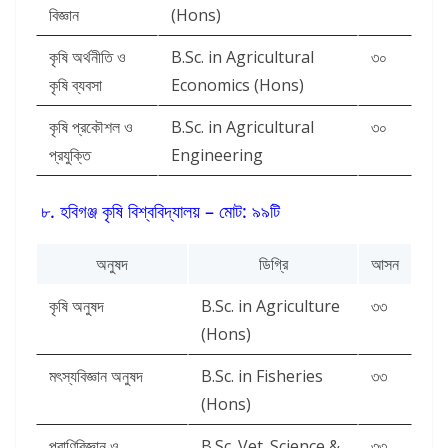
বিজ্ঞান
(Hons)
কৃষি অর্থনীতি ও
B.Sc. in Agricultural
৩০
কৃষি ব্যবসা
Economics (Hons)
কৃষি প্রকৌশল ও
B.Sc. in Agricultural
৩০
প্রযুক্তি
Engineering
৮. হবিগঞ্জ কৃষি বিশ্ববিদ্যালয় – মোট: ৯৯টি
অনুষদ
ডিগ্রি
আসন
কৃষি অনুষদ
B.Sc. in Agriculture
৩৩
(Hons)
মৎস্যবিজ্ঞান অনুষদ
B.Sc. in Fisheries
৩৩
(Hons)
প্রাণিবিজ্ঞান ও
B.Sc. Vet. Science &
৩৩