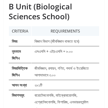
B Unit (Biological
Sciences School)
CRITERIA
REQUIREMENTS
বিষয়
বিজ্ঞান বিভাগ (জীববিজ্ঞান থাকতে হবে)
ন্যূনতম
এসএসসি + এইচএসসি = ৮.০০
জিপিএ
বিষয়ভিত্তিক
জীববিজ্ঞান, রসায়ন, গণিত, পদার্থ ও ইংরেজিতে
জিপিএ
আলাদাভাবে ৩.০০
আসন সংখ্যা
২৮১টি
বিভাগসমূহ
বায়োটেকনোলজি, মাইক্রোবায়োলজি,
এগ্রোটেকনোলজি, ফিশারিজ, এনভায়রনমেন্টাল