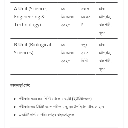
A Unit
(Science,
১৯
সকাল
ঢাকা,
Engineering &
ডিসেম্বর
১০:০০
চট্টগ্রাম,
Technology)
২০২৫
টা
রাজশাহী,
খুলনা
B Unit
(Biological
১৯
দুপুর
ঢাকা,
Sciences)
ডিসেম্বর
২:৩০
চট্টগ্রাম,
২০২৫
মিনিট
রাজশাহী,
খুলনা
গুরুত্বপূর্ণ নোট:
পরীক্ষার সময় ৪৫ মিনিট থেকে ১ ঘণ্টা (ইউনিটভেদে)
পরীক্ষার ৩০ মিনিট আগে পরীক্ষা কেন্দ্রে উপস্থিত থাকতে হবে
এডমিট কার্ড ও পরিচয়পত্র বাধ্যতামূলক