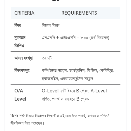
CRITERIA
REQUIREMENTS
বিষয়
বিজ্ঞান বিভাগ
ন্যূনতম
এসএসসি + এইচএসসি = ৮.০০ (৪র্থ বিষয়সহ)
জিপিএ
আসন সংখ্যা
৩২০টি
বিভাগসমূহ
কম্পিউটার সায়েন্স, ইলেক্ট্রনিক্স, ফিজিক্স, কেমিস্ট্রি,
ম্যাথমেটিক্স, এনভায়রনমেন্টাল সায়েন্স
O/A
O-Level: ৫টি বিষয়ে B গ্রেড; A-Level:
Level
গণিত, পদার্থ ও রসায়নে B গ্রেড
বিশেষ শর্ত:
বিজ্ঞান বিভাগের শিক্ষার্থীরা এইচএসসিতে পদার্থ, রসায়ন ও গণিত/
জীববিজ্ঞান নিয়ে পড়েছেন।