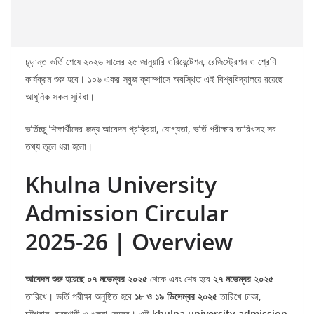
চূড়ান্ত ভর্তি শেষে ২০২৬ সালের ২৫ জানুয়ারি ওরিয়েন্টেশন, রেজিস্ট্রেশন ও শ্রেণি
কার্যক্রম শুরু হবে। ১০৬ একর সবুজ ক্যাম্পাসে অবস্থিত এই বিশ্ববিদ্যালয়ে রয়েছে
আধুনিক সকল সুবিধা।
ভর্তিচ্ছু শিক্ষার্থীদের জন্য আবেদন প্রক্রিয়া, যোগ্যতা, ভর্তি পরীক্ষার তারিখসহ সব
তথ্য তুলে ধরা হলো।
Khulna University
Admission Circular
2025-26 | Overview
আবেদন শুরু হয়েছে ০৭ নভেম্বর ২০২৫
থেকে এবং শেষ হবে
২৭ নভেম্বর ২০২৫
তারিখে। ভর্তি পরীক্ষা অনুষ্ঠিত হবে
১৮ ও ১৯ ডিসেম্বর ২০২৫
তারিখে ঢাকা,
চট্টগ্রাম, রাজশাহী ও খুলনা কেন্দ্রে। এই
khulna university admission