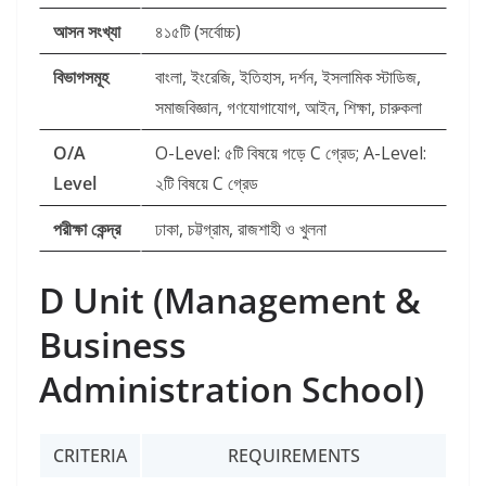
আসন সংখ্যা
৪১৫টি (সর্বোচ্চ)
বিভাগসমূহ
বাংলা, ইংরেজি, ইতিহাস, দর্শন, ইসলামিক স্টাডিজ,
সমাজবিজ্ঞান, গণযোগাযোগ, আইন, শিক্ষা, চারুকলা
O/A
O-Level: ৫টি বিষয়ে গড়ে C গ্রেড; A-Level:
Level
২টি বিষয়ে C গ্রেড
পরীক্ষা কেন্দ্র
ঢাকা, চট্টগ্রাম, রাজশাহী ও খুলনা
D Unit (Management &
Business
Administration School)
CRITERIA
REQUIREMENTS