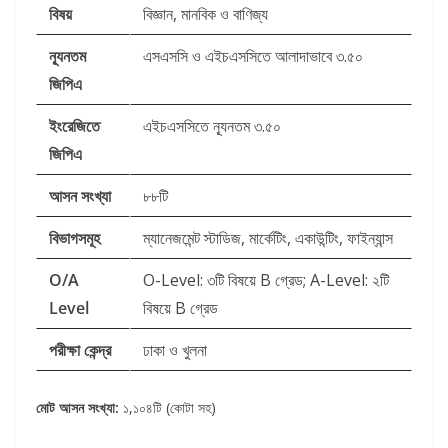
বিষয়
বিজ্ঞান, মানবিক ও বাণিজ্য
ন্যূনতম
এসএসসি ও এইচএসসিতে আলাদাভাবে ৩.৫০
জিপিএ
ইংরেজিতে
এইচএসসিতে ন্যূনতম ৩.৫০
জিপিএ
আসন সংখ্যা
৮৮টি
বিভাগসমূহ
ম্যানেজমেন্ট স্টাডিজ, মার্কেটিং, একাউন্টিং, ফাইন্যান্স
O/A
O-Level: ৩টি বিষয়ে B গ্রেড; A-Level: ২টি
Level
বিষয়ে B গ্রেড
পরীক্ষা কেন্দ্র
ঢাকা ও খুলনা
মোট আসন সংখ্যা:
১,১০৪টি (কোটা সহ)