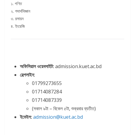
১. গণিত
২. পদার্থবিজ্ঞান
৩. রসায়ন
৪. ইংরেজি
অফিসিয়াল ওয়েবসাইট:
admission.kuet.ac.bd
হেল্পলাইন:
01799273655
01714087284
01714087339
(সকাল ৯টা – বিকেল ৫টা, শুক্রবার ব্যতীত)
ইমেইল:
admission@kuet.ac.bd