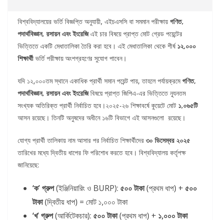
বিশ্ববিদ্যালয়ের ভর্তি বিজ্ঞপ্তি অনুযায়ী, এইচএসসি বা সমমান পরীক্ষায়
গণিত,
পদার্থবিজ্ঞান, রসায়ন এবং ইংরেজি
এই চার বিষয়ে প্রাপ্ত মোট গ্রেড পয়েন্টের
ভিত্তিতে একটি মেধাতালিকা তৈরি করা হবে। এই মেধাতালিকা থেকে শীর্ষ
১২,০০০
শিক্ষার্থী
ভর্তি পরীক্ষায় অংশগ্রহণের সুযোগ পাবেন।
যদি ১২,০০০তম স্থানে একাধিক প্রার্থী সমান পয়েন্ট পায়, তাহলে পর্যায়ক্রমে
গণিত,
পদার্থবিজ্ঞান, রসায়ন এবং ইংরেজি
বিষয়ে প্রাপ্ত জিপিএ-এর ভিত্তিতে ন্যূনতম
সংখ্যক অতিরিক্ত প্রার্থী নির্বাচিত হবে।২০২৫-২৬ শিক্ষাবর্ষে কুয়েটে মোট
১,০৬৫টি
আসন রয়েছে। তিনটি অনুষদের অধীনে ১৬টি বিভাগে এই আসনগুলো রয়েছে।
যোগ্য প্রার্থী তালিকায় নাম আসার পর নির্বাচিত শিক্ষার্থীদের
৩০ ডিসেম্বর ২০২৫
তারিখের মধ্যে দ্বিতীয় ধাপের ফি পরিশোধ করতে হবে। বিশ্ববিদ্যালয় কর্তৃপক্ষ
জানিয়েছে:
‘ক’ গ্রুপ
(ইঞ্জিনিয়ারিং ও BURP):
৫০০ টাকা
(প্রথম ধাপ) +
৫০০
টাকা
(দ্বিতীয় ধাপ) = মোট ১,০০০ টাকা
‘খ’ গ্রুপ
(আর্কিটেকচার):
৫০০ টাকা
(প্রথম ধাপ) +
১,০০০ টাকা