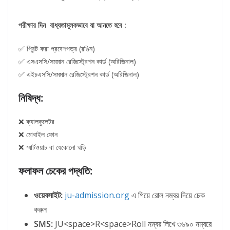
পরীক্ষার দিন বাধ্যতামূলকভাবে যা আনতে হবে :
✅ প্রিন্ট করা প্রবেশপত্র (রঙিন)
✅ এসএসসি/সমমান রেজিস্ট্রেশন কার্ড (অরিজিনাল)
✅ এইচএসসি/সমমান রেজিস্ট্রেশন কার্ড (অরিজিনাল)
নিষিদ্ধ:
❌ ক্যালকুলেটর
❌ মোবাইল ফোন
❌ স্মার্টওয়াচ বা যেকোনো ঘড়ি
ফলাফল চেকের পদ্ধতি:
ওয়েবসাইট:
ju-admission.org
এ গিয়ে রোল নম্বর দিয়ে চেক
করুন
SMS:
JU<space>R<space>Roll নম্বর লিখে ৩৬৯০ নম্বরে