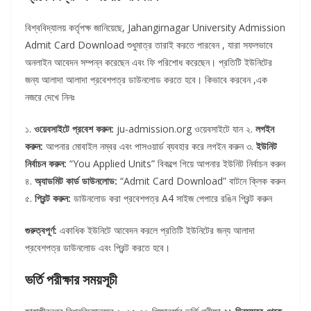
বিশ্ববিদ্যালয় কর্তৃপক্ষ জানিয়েছে, Jahangirnagar University Admission
Admit Card Download শুধুমাত্র তারাই করতে পারবেন , যারা সফলভাবে
অনলাইন আবেদন সম্পন্ন করেছেন এবং ফি পরিশোধ করেছেন। প্রতিটি ইউনিটের
জন্য আলাদা আলাদা প্রবেশপত্র ডাউনলোড করতে হবে। কিভাবে করবেন ,এক
নজরে দেখে নিনঃ
১.
ওয়েবসাইটে প্রবেশ করুন:
ju-admission.org ওয়েবসাইটে যান ২.
লগইন
করুন:
আপনার মোবাইল নম্বর এবং পাসওয়ার্ড ব্যবহার করে লগইন করুন ৩.
ইউনিট
নির্বাচন করুন:
“You Applied Units” বিকল্পে গিয়ে আপনার ইউনিট নির্বাচন করুন
৪.
অ্যাডমিট কার্ড ডাউনলোড:
“Admit Card Download” বাটনে ক্লিক করুন
৫.
প্রিন্ট করুন:
ডাউনলোড করা প্রবেশপত্র A4 সাইজ পেপারে রঙিন প্রিন্ট করুন
গুরুত্বপূর্ণ:
একাধিক ইউনিটে আবেদন করলে প্রতিটি ইউনিটের জন্য আলাদা
প্রবেশপত্র ডাউনলোড এবং প্রিন্ট করতে হবে।
ভর্তি পরীক্ষার সময়সূচী