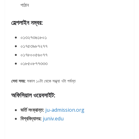
পাঠান
হেল্পলাইন নম্বর:
০১৩২৭৩৬১৮০১
০১৭৫৩৯৮৭২৭৭
০১৭৮০০৫৬০৭৭
০১৮৫০৮৭৭৩৩৩
সেবা সময়:
সকাল ১০টা থেকে সন্ধ্যা ৭টা পর্যন্ত
অফিসিয়াল ওয়েবসাইট:
ভর্তি সংক্রান্ত:
ju-admission.org
বিশ্ববিদ্যালয়:
juniv.edu