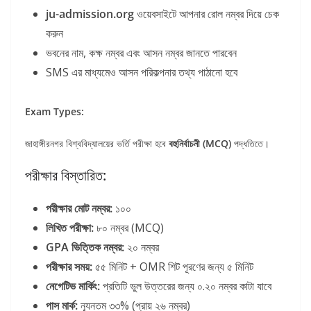
ju-admission.org
ওয়েবসাইটে আপনার রোল নম্বর দিয়ে চেক
করুন
ভবনের নাম, কক্ষ নম্বর এবং আসন নম্বর জানতে পারবেন
SMS এর মাধ্যমেও আসন পরিকল্পনার তথ্য পাঠানো হবে
Exam Types:
জাহাঙ্গীরনগর বিশ্ববিদ্যালয়ের ভর্তি পরীক্ষা হবে
বহুনির্বাচনী (MCQ)
পদ্ধতিতে।
পরীক্ষার বিস্তারিত:
পরীক্ষার মোট নম্বর:
১০০
লিখিত পরীক্ষা:
৮০ নম্বর (MCQ)
GPA ভিত্তিক নম্বর:
২০ নম্বর
পরীক্ষার সময়:
৫৫ মিনিট + OMR শিট পূরণের জন্য ৫ মিনিট
নেগেটিভ মার্কিং:
প্রতিটি ভুল উত্তরের জন্য ০.২০ নম্বর কাটা যাবে
পাস মার্ক:
ন্যূনতম ৩৩% (প্রায় ২৬ নম্বর)