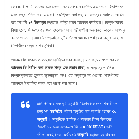
রোববার বিশ্ববিদ্যালয়ের জনসংযোগ দপ্তর থেকে প্রকাশিত এক সংবাদ বিজ্ঞপ্তিতে
এসব তথ্য নিশ্চিত করা হয়েছে। বিজ্ঞপ্তিতে বলা হয়, ২৭ নভেম্বর সকাল থেকে শুরু
হয়ে আগামী
১৭ ডিসেম্বর
মধ্যরাত পর্যন্ত চলবে আবেদন কার্যক্রম। উল্লেখযোগ্য
বিষয় হলো,
দিন-রাত ২৪ ঘণ্টা
যেকোনো সময় পরীক্ষার্থীরা অনলাইনে আবেদন সম্পন্ন
করতে পারবেন। এমনকি সাপ্তাহিক ছুটির দিনেও আবেদন প্রক্রিয়া চালু থাকবে, যা
শিক্ষার্থীদের জন্য বিশেষ সুবিধা।
আবেদন ফি সংক্রান্ত তথ্যেও স্বস্তির খবর রয়েছে। গত বছরের মতো এবারও
আবেদন ফি নির্ধারণ করা হয়েছে মাত্র এক হাজার টাকা
, যা অন্যান্য পাবলিক
বিশ্ববিদ্যালয়ের তুলনায় তুলনামূলক কম। এই সিদ্ধান্ত সব শ্রেণির শিক্ষার্থীদের
আবেদনে উৎসাহিত করবে বলে ধারণা করা হচ্ছে।
ভর্তি পরীক্ষার সময়সূচি অনুযায়ী, বিজ্ঞান বিভাগের শিক্ষার্থীদের
জন্য
‘এ’ ইউনিটের
পরীক্ষা অনুষ্ঠিত হবে আগামী বছরের
৩০
জানুয়ারি
। অন্যদিকে মানবিক ও ব্যবসায় শিক্ষা বিভাগের
শিক্ষার্থীদের জন্য যথাক্রমে
‘বি’ এবং ‘সি’ ইউনিটের
ভর্তি
পরীক্ষা একই দিনে, অর্থাৎ
৩১ জানুয়ারি
অনুষ্ঠিত হওয়ার কথা