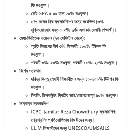
ফি
মওকুফ।
মোট GPA
৫.
০০
হলে
৫০%
মওকুফ।
৬%
আসন
ফ্রি
স্কলারশিপের
জন্য
সংরক্ষিত (
৩%
মুক্তিযোদ্ধার
সন্তান,
৩%
দুর্গম
এলাকার
মেধাবী
শিক্ষার্থী)
।
মেধা-
ভিত্তিক
ওয়েভার (
২য়
সেমিস্টার
থেকে):
প্রতি
বিভাগের
শীর্ষ
৩%
শিক্ষার্থী:
১০০%
টিউশন
ফি
মওকুফ।
পরবর্তী
৬%:
৫০%
মওকুফ;
পরবর্তী
১০%:
২৫%
মওকুফ।
বিশেষ
ওয়েভার:
দরিদ্র
কিন্তু
মেধাবী
শিক্ষার্থীদের
জন্য
১০–
১০০%
টিউশন
ফি
মওকুফ।
সিবলিং
ডিসকাউন্ট:
দ্বিতীয়
ভাই/
বোনের
জন্য
৬০%
মওকুফ।
অন্যান্য
স্কলারশিপ:
ICPC–Jamilur Reza Chowdhury
স্কলারশিপ:
প্রোগ্রামিং
প্রতিযোগিতায়
বিজয়ীদের
জন্য।
LL.M
শিক্ষার্থীদের
জন্য UNESCO/UMSAILS