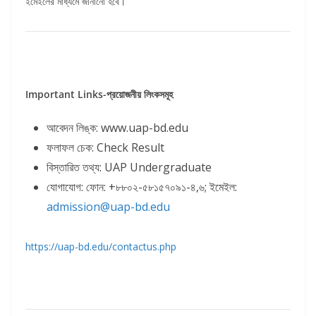
ইমেইলের মাধ্যমে জানানো হবে।
Important Links-প্রয়োজনীয়
লিংকসমূহ
আবেদন লিঙ্ক: www.uap-bd.edu
ফলাফল চেক: Check Result
বিস্তারিত তথ্য: UAP Undergraduate
যোগাযোগ: ফোন: +৮৮০২-৫৮১৫৭০৯১-৪,৬; ইমেইল:
admission@uap-bd.edu
https://uap-bd.edu/contactus.php