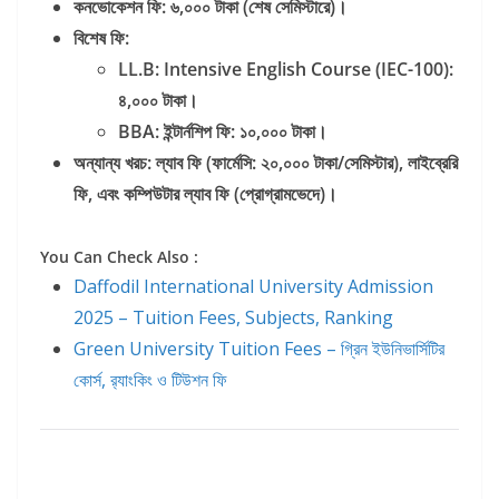
কনভোকেশন
ফি:
৬,
০০০
টাকা (
শেষ
সেমিস্টারে)
।
বিশেষ
ফি:
LL.B: Intensive English Course (IEC-100):
৪,
০০০
টাকা।
BBA:
ইন্টার্নশিপ
ফি:
১০,
০০০
টাকা।
অন্যান্য
খরচ:
ল্যাব
ফি (
ফার্মেসি:
২০,
০০০
টাকা/
সেমিস্টার),
লাইব্রেরি
ফি,
এবং
কম্পিউটার
ল্যাব
ফি (
প্রোগ্রামভেদে)
।
You Can Check Also :
Daffodil International University Admission
2025 – Tuition Fees, Subjects, Ranking
Green University Tuition Fees – গ্রিন ইউনিভার্সিটির
কোর্স, র‍্যাংকিং ও টিউশন ফি