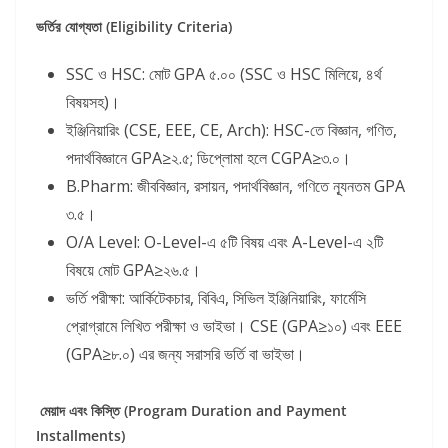
ভর্তির
যোগ্যতা (Eligibility Criteria)
SSC ও HSC: মোট GPA ৫.০০ (SSC ও HSC মিলিয়ে, ৪র্থ
বিষয়সহ)।
ইঞ্জিনিয়ারিং (CSE, EEE, CE, Arch): HSC-তে বিজ্ঞান, গণিত,
পদার্থবিজ্ঞানে GPA≥২.৫; ডিপ্লোমা হলে CGPA≥৩.০।
B.Pharm: জীববিজ্ঞান, রসায়ন, পদার্থবিজ্ঞান, গণিতে ন্যূনতম GPA
৩.৫।
O/A Level: O-Level-এ ৫টি বিষয় এবং A-Level-এ ২টি
বিষয়ে মোট GPA≥২৬.৫।
ভর্তি পরীক্ষা: আর্কিটেকচার, বিবিএ, সিভিল ইঞ্জিনিয়ারিং, ফার্মেসি
প্রোগ্রামে লিখিত পরীক্ষা ও ভাইভা। CSE (GPA≥১০) এবং EEE
(GPA≥৮.০) এর জন্য সরাসরি ভর্তি বা ভাইভা।
মেয়াদ
এবং
কিস্তি (Program Duration and Payment
Installments)