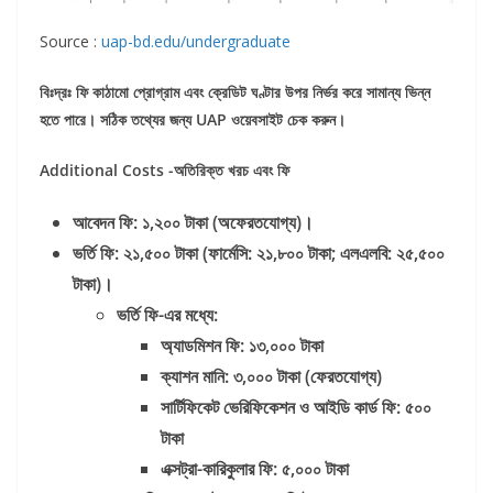
Source :
uap-bd.edu/undergraduate
বিঃদ্রঃ
ফি
কাঠামো
প্রোগ্রাম
এবং
ক্রেডিট
ঘণ্টার
উপর
নির্ভর
করে
সামান্য
ভিন্ন
হতে
পারে।
সঠিক
তথ্যের
জন্য UAP
ওয়েবসাইট
চেক
করুন।
Additional Costs -অতিরিক্ত
খরচ
এবং
ফি
আবেদন
ফি:
১,
২০০
টাকা (
অফেরতযোগ্য)
।
ভর্তি
ফি:
২১,
৫০০
টাকা (
ফার্মেসি:
২১,
৮০০
টাকা;
এলএলবি:
২৫,
৫০০
টাকা)
।
ভর্তি
ফি-
এর
মধ্যে:
অ্যাডমিশন
ফি:
১৩,
০০০
টাকা
ক্যাশন
মানি:
৩,
০০০
টাকা (
ফেরতযোগ্য)
সার্টিফিকেট
ভেরিফিকেশন
ও
আইডি
কার্ড
ফি:
৫০০
টাকা
এক্সট্রা-
কারিকুলার
ফি:
৫,
০০০
টাকা