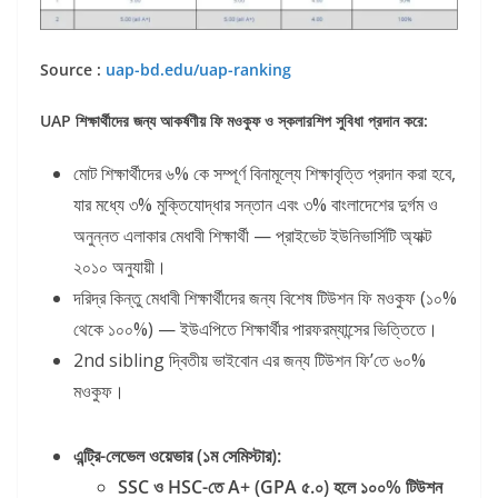
Source :
uap-bd.edu/uap-ranking
UAP
শিক্ষার্থীদের
জন্য
আকর্ষণীয়
ফি
মওকুফ
ও
স্কলারশিপ
সুবিধা
প্রদান
করে:
মোট শিক্ষার্থীদের ৬% কে সম্পূর্ণ বিনামূল্যে শিক্ষাবৃত্তি প্রদান করা হবে,
যার মধ্যে ৩% মুক্তিযোদ্ধার সন্তান এবং ৩% বাংলাদেশের দুর্গম ও
অনুন্নত এলাকার মেধাবী শিক্ষার্থী — প্রাইভেট ইউনিভার্সিটি অ্যাক্ট
২০১০ অনুযায়ী।
দরিদ্র কিন্তু মেধাবী শিক্ষার্থীদের জন্য বিশেষ টিউশন ফি মওকুফ (১০%
থেকে ১০০%) — ইউএপিতে শিক্ষার্থীর পারফরম্যান্সের ভিত্তিতে।
2nd sibling দ্বিতীয় ভাইবোন এর জন্য টিউশন ফি’তে ৬০%
মওকুফ।
এন্ট্রি-
লেভেল
ওয়েভার (
১ম
সেমিস্টার):
SSC
ও HSC-
তে A+ (GPA
৫.
০)
হলে
১০০%
টিউশন