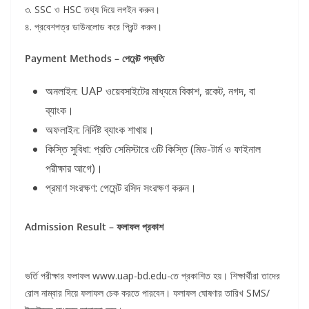
৩. SSC ও HSC তথ্য দিয়ে লগইন করুন।
৪. প্রবেশপত্র ডাউনলোড করে প্রিন্ট করুন।
Payment Methods – পেমেন্ট
পদ্ধতি
অনলাইন: UAP ওয়েবসাইটের মাধ্যমে বিকাশ, রকেট, নগদ, বা
ব্যাংক।
অফলাইন: নির্দিষ্ট ব্যাংক শাখায়।
কিস্তি সুবিধা: প্রতি সেমিস্টারে ৩টি কিস্তি (মিড-টার্ম ও ফাইনাল
পরীক্ষার আগে)।
প্রমাণ সংরক্ষণ: পেমেন্ট রসিদ সংরক্ষণ করুন।
Admission Result –
ফলাফল
প্রকাশ
ভর্তি পরীক্ষার ফলাফল www.uap-bd.edu-তে প্রকাশিত হয়। শিক্ষার্থীরা তাদের
রোল নাম্বার দিয়ে ফলাফল চেক করতে পারবেন। ফলাফল ঘোষণার তারিখ SMS/