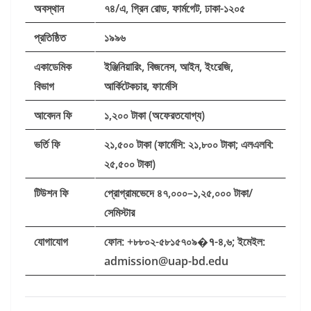
অবস্থান
৭৪/
এ,
গ্রিন
রোড,
ফার্মগেট,
ঢাকা-
১২০৫
প্রতিষ্ঠিত
১৯৯৬
একাডেমিক
ইঞ্জিনিয়ারিং,
বিজনেস,
আইন,
ইংরেজি,
বিভাগ
আর্কিটেকচার,
ফার্মেসি
আবেদন
ফি
১,
২০০
টাকা (
অফেরতযোগ্য)
ভর্তি
ফি
২১,
৫০০
টাকা (
ফার্মেসি:
২১,
৮০০
টাকা;
এলএলবি:
২৫,
৫০০
টাকা)
টিউশন
ফি
প্রোগ্রামভেদে
৪৭,
০০০–
১,
২৫,
০০০
টাকা/
সেমিস্টার
যোগাযোগ
ফোন: +
৮৮০২-
৫৮১৫৭০৯
�
१-
৪,
৬;
ইমেইল:
admission@uap-bd.edu