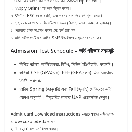
১. UAP-এর অফিসিয়াল ওয়েবসাইটে যান: www.uap-bd.edu।
২. “Apply Online” অপশনে ক্লিক করুন।
৩. SSC ও HSC রোল, বোর্ড, এবং পাসের সাল দিয়ে ফর্ম পূরণ করুন।
৪. ১,২০০ টাকা আবেদন ফি পরিশোধ করুন (বিকাশ, রকেট, নগদ, বা ব্যাংক)।
৫. পেমেন্টের রসিদ সংরক্ষণ করুন এবং ফর্ম জমা দিন।
৬. ভর্তি পরীক্ষা/ভাইভার তারিখ SMS/ইমেইলের মাধ্যমে জানানো হবে।
Admission Test Schedule –
ভর্তি
পরীক্ষার
সময়সূচি
লিখিত পরীক্ষা: আর্কিটেকচার, বিবিএ, সিভিল ইঞ্জিনিয়ারিং, ফার্মেসি।
ভাইভা: CSE (GPA≥১০), EEE (GPA≥৮.০), এবং অন্যান্য
নির্দিষ্ট প্রোগ্রাম।
তারিখ: Spring (জানুয়ারি) এবং Fall (জুলাই) সেমিস্টারে ভর্তি
ঘোষণা অনুযায়ী। বিস্তারিত জানতে UAP ওয়েবসাইট দেখুন।
Admit Card Download Instructions –
প্রবেশপত্র
ডাউনলোড
১. www.uap-bd.edu এ যান।
২. “Login” অপশনে ক্লিক করুন।