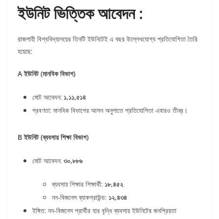
ইউনিট ভিত্তিক আবেদন :
রাজশাহী বিশ্ববিদ্যালয়ের তিনটি ইউনিটেই এ বছর উল্লেখযোগ্য প্রতিযোগিতা তৈরি
হয়েছে:
A ইউনিট (মানবিক বিভাগ)
মোট আবেদন:
১,১১,৫১৪
প্রবণতা: মানবিক বিভাগের আসন অনুপাতে প্রতিযোগিতা এবারও তীব্র।
B ইউনিট (ব্যবসায় শিক্ষা বিভাগ)
মোট আবেদন:
৩০,৮৮৬
ব্যবসায় শিক্ষার শিক্ষার্থী:
১৮,৪৫২
নন-বিজনেস ব্যাকগ্রাউন্ড:
১২,৪৩৪
ইঙ্গিত: নন-বিজনেস প্রার্থীর হার বৃদ্ধি ব্যবসায় ইউনিটের জনপ্রিয়তা