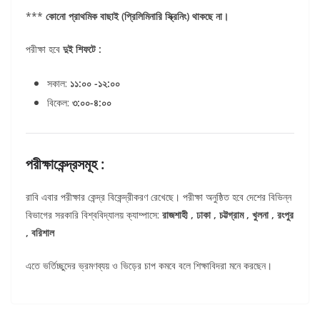
***
কোনো প্রাথমিক বাছাই (প্রিলিমিনারি স্ক্রিনিং) থাকছে না।
পরীক্ষা হবে
দুই শিফটে :
সকাল:
১১:০০ -১২:০০
বিকেল:
৩:০০-৪:০০
পরীক্ষাকেন্দ্রসমূহ :
রাবি এবার পরীক্ষার কেন্দ্র বিকেন্দ্রীকরণ রেখেছে। পরীক্ষা অনুষ্ঠিত হবে দেশের বিভিন্ন
বিভাগের সরকারি বিশ্ববিদ্যালয় ক্যাম্পাসে:
রাজশাহী , ঢাকা , চট্টগ্রাম , খুলনা , রংপুর
, বরিশাল
এতে ভর্তিচ্ছুদের ভ্রমণব্যয় ও ভিড়ের চাপ কমবে বলে শিক্ষাবিদরা মনে করছেন।