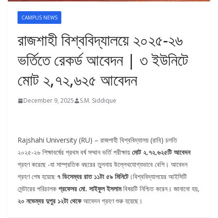
CAMPUS NEWS
রাজশাহী বিশ্ববিদ্যালয়ে ২০২৫-২৬
ভর্তিতে রেকর্ড আবেদন | ৩ ইউনিটে
মোট ২,৭২,৬২৫ আবেদন
December 9, 2025
S.M. Siddique
Rajshahi University (RU) – রাজশাহী বিশ্ববিদ্যালয় (রাবি) চলতি
২০২৫-২৬ শিক্ষাবর্ষের প্রথম বর্ষ সম্মান ভর্তি পরীক্ষায়
মোট ২,৭২,৬২৫টি আবেদন
গ্রহণ করেছে -যা সাম্প্রতিক বছরের তুলনায় উল্লেখযোগ্যভাবে বেশি। আবেদন
গ্রহণ শেষ হয়েছে
৭ ডিসেম্বর রাত ১১টা ৫৯ মিনিটে
।বিশ্ববিদ্যালয়ের আইসিটি
সেন্টারের পরিচালক
প্রফেসর মো. সাইফুল ইসলাম
বিষয়টি নিশ্চিত করেন। জানানো হয়,
২০ নভেম্বর দুপুর ১২টা থেকে
আবেদন গ্রহণ শুরু হয়েছে।