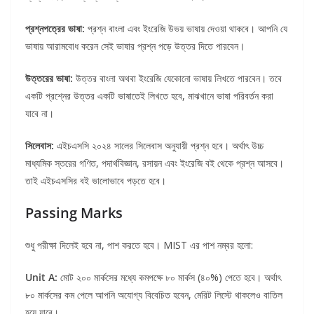
প্রশ্নপত্রের ভাষা:
প্রশ্ন বাংলা এবং ইংরেজি উভয় ভাষায় দেওয়া থাকবে। আপনি যে
ভাষায় আরামবোধ করেন সেই ভাষার প্রশ্ন পড়ে উত্তর দিতে পারবেন।
উত্তরের ভাষা:
উত্তর বাংলা অথবা ইংরেজি যেকোনো ভাষায় লিখতে পারবেন। তবে
একটি প্রশ্নের উত্তর একটি ভাষাতেই লিখতে হবে, মাঝখানে ভাষা পরিবর্তন করা
যাবে না।
সিলেবাস:
এইচএসসি ২০২৪ সালের সিলেবাস অনুযায়ী প্রশ্ন হবে। অর্থাৎ উচ্চ
মাধ্যমিক স্তরের গণিত, পদার্থবিজ্ঞান, রসায়ন এবং ইংরেজি বই থেকে প্রশ্ন আসবে।
তাই এইচএসসির বই ভালোভাবে পড়তে হবে।
Passing Marks
শুধু পরীক্ষা দিলেই হবে না, পাশ করতে হবে। MIST এর পাশ নম্বর হলো:
Unit A:
মোট ২০০ মার্কসের মধ্যে কমপক্ষে ৮০ মার্কস (৪০%) পেতে হবে। অর্থাৎ
৮০ মার্কসের কম পেলে আপনি অযোগ্য বিবেচিত হবেন, মেরিট লিস্টে থাকলেও বাতিল
হয়ে যাবে।