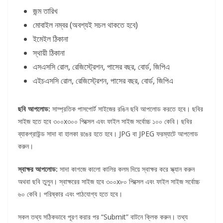
জন্ম তারিখ
মোবাইল নম্বর (অবশ্যই সচল থাকতে হবে)
ইমেইল ঠিকানা
স্থায়ী ঠিকানা
এসএসসি রোল, রেজিস্ট্রেশন, পাসের বছর, বোর্ড, জিপিএ
এইচএসসি রোল, রেজিস্ট্রেশন, পাসের বছর, বোর্ড, জিপিএ
ছবি আপলোড:
সাম্প্রতিক পাসপোর্ট সাইজের রঙিন ছবি আপলোড করতে হবে। ছবির
সাইজ হতে হবে ৩০০x৩০০ পিক্সেল এবং ফাইল সাইজ সর্বোচ্চ ১০০ কেবি। ছবির
ব্যাকগ্রাউন্ড সাদা বা হালকা রঙের হতে হবে। JPG বা JPEG ফরম্যাটে আপলোড
করুন।
স্বাক্ষর আপলোড:
সাদা কাগজে কালো কালির কলম দিয়ে স্বাক্ষর করে স্ক্যান করুন
অথবা ছবি তুলুন। স্বাক্ষরের সাইজ হবে ৩০০x৮০ পিক্সেল এবং ফাইল সাইজ সর্বোচ্চ
৬০ কেবি। পরিষ্কার এবং পাঠযোগ্য হতে হবে।
সকল তথ্য সঠিকভাবে পূরণ করার পর “Submit” বাটনে ক্লিক করুন। তথ্য