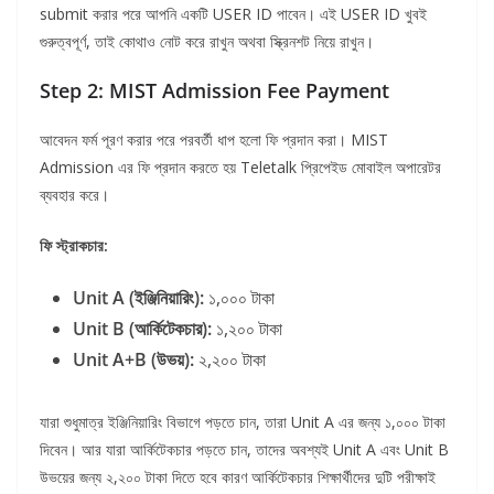
submit করার পরে আপনি একটি USER ID পাবেন। এই USER ID খুবই
গুরুত্বপূর্ণ, তাই কোথাও নোট করে রাখুন অথবা স্ক্রিনশট নিয়ে রাখুন।
Step 2: MIST Admission Fee Payment
আবেদন ফর্ম পূরণ করার পরে পরবর্তী ধাপ হলো ফি প্রদান করা। MIST
Admission এর ফি প্রদান করতে হয় Teletalk প্রিপেইড মোবাইল অপারেটর
ব্যবহার করে।
ফি স্ট্রাকচার:
Unit A (ইঞ্জিনিয়ারিং):
১,০০০ টাকা
Unit B (আর্কিটেকচার):
১,২০০ টাকা
Unit A+B (উভয়):
২,২০০ টাকা
যারা শুধুমাত্র ইঞ্জিনিয়ারিং বিভাগে পড়তে চান, তারা Unit A এর জন্য ১,০০০ টাকা
দিবেন। আর যারা আর্কিটেকচার পড়তে চান, তাদের অবশ্যই Unit A এবং Unit B
উভয়ের জন্য ২,২০০ টাকা দিতে হবে কারণ আর্কিটেকচার শিক্ষার্থীদের দুটি পরীক্ষাই