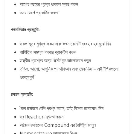
আগের বছরের প্রশ্ন থাকলে সলভ করুন
সময় মেপে প্রাকটিস করুন
পদার্থবিজ্ঞান প্রস্তুতি:
সকল সূত্র মুখস্থ করুন এবং কখন কোনটি ব্যবহার হয় বুঝে নিন
গাণিতিক সমস্যা বারবার প্রাকটিস করুন
তত্ত্বীয় প্রশ্নের জন্য টেক্সট বুক ভালোভাবে পড়ুন
তড়িৎ, আলো, আধুনিক পদার্থবিজ্ঞান এবং মেকানিক্স – এই টপিকগুলো
গুরুত্বপূর্ণ
রসায়ন প্রস্তুতি:
জৈব রসায়নে বেশি প্রশ্ন আসে, তাই বিশেষ মনোযোগ দিন
সব Reaction মুখস্থ করুন
অজৈব রসায়নের Compound এর বৈশিষ্ট্য জানুন
Nomenclature ভালোভাবে শিখুন