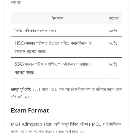
করা হয়:
উপাদান
শতাংশ
লিখিত পরীক্ষায় প্রাপ্ত নম্বর
৬০%
HSC/সমমান পরীক্ষায় উচ্চতর গণিত, পদার্থবিজ্ঞান ও
২০%
রসায়নে প্রাপ্ত নম্বর
SSC/সমমান পরীক্ষায় গণিত, পদার্থবিজ্ঞান ও রসায়নে
২০%
প্রাপ্ত নম্বর
গুরুত্বপূর্ণ নোট:
২০২৪ সালে HSC পাস করা শিক্ষার্থীদের লিখিত পরীক্ষার নম্বর থেকে
৫% কাটা হবে।
Exam Format
MIST Admission Test একটি সম্পূর্ণ লিখিত পরীক্ষা। MCQ বা নৈর্ব্যক্তিক
প্রশ্ন নেই। সব প্রশ্নের উত্তর খাতায় লিখে দিতে হবে।