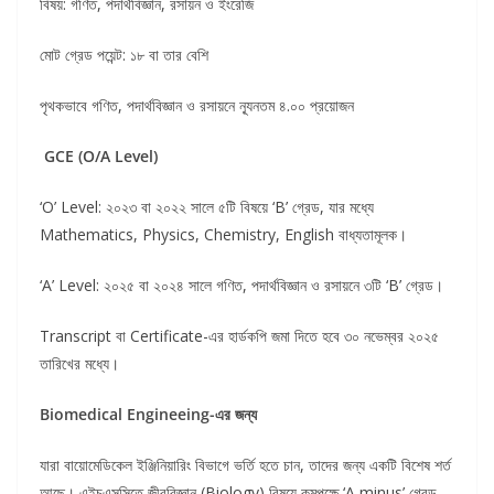
বিষয়: গণিত, পদার্থবিজ্ঞান, রসায়ন ও ইংরেজি
মোট গ্রেড পয়েন্ট: ১৮ বা তার বেশি
পৃথকভাবে গণিত, পদার্থবিজ্ঞান ও রসায়নে ন্যূনতম ৪.০০ প্রয়োজন
GCE (O/A Level)
‘O’ Level: ২০২৩ বা ২০২২ সালে ৫টি বিষয়ে ‘B’ গ্রেড, যার মধ্যে
Mathematics, Physics, Chemistry, English বাধ্যতামূলক।
‘A’ Level: ২০২৫ বা ২০২৪ সালে গণিত, পদার্থবিজ্ঞান ও রসায়নে ৩টি ‘B’ গ্রেড।
Transcript বা Certificate-এর হার্ডকপি জমা দিতে হবে ৩০ নভেম্বর ২০২৫
তারিখের মধ্যে।
Biomedical Engineeing-এর জন্য
যারা বায়োমেডিকেল ইঞ্জিনিয়ারিং বিভাগে ভর্তি হতে চান, তাদের জন্য একটি বিশেষ শর্ত
আছে। এইচএসসিতে জীববিজ্ঞান (Biology) বিষয়ে কমপক্ষে ‘A minus’ গ্রেড