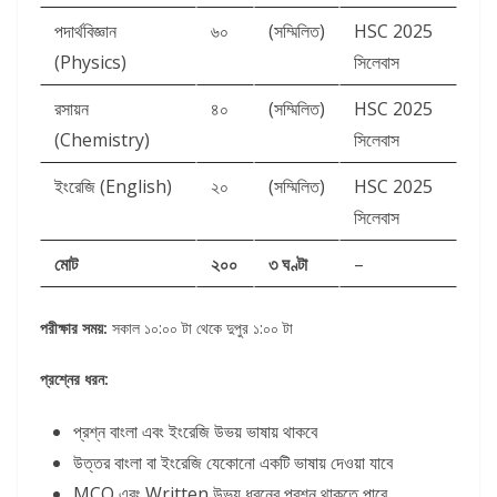
পদার্থবিজ্ঞান
৬০
(সম্মিলিত)
HSC 2025
(Physics)
সিলেবাস
রসায়ন
৪০
(সম্মিলিত)
HSC 2025
(Chemistry)
সিলেবাস
ইংরেজি (English)
২০
(সম্মিলিত)
HSC 2025
সিলেবাস
মোট
২০০
৩ ঘণ্টা
–
পরীক্ষার সময়:
সকাল ১০:০০ টা থেকে দুপুর ১:০০ টা
প্রশ্নের ধরন:
প্রশ্ন বাংলা এবং ইংরেজি উভয় ভাষায় থাকবে
উত্তর বাংলা বা ইংরেজি যেকোনো একটি ভাষায় দেওয়া যাবে
MCQ এবং Written উভয় ধরনের প্রশ্ন থাকতে পারে