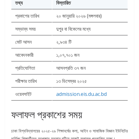
তথ্য
বিস্তারিত
প্রকাশের তারিখ
২০ জানুয়ারি ২০২৬ (মঙ্গলবার)
সম্ভাব্য সময়
দুপুর বা বিকেলের মধ্যে
মোট আসন
২,৯৩৪ টি
আবেদনকারী
১,০৭,৭০১ জন
প্রতিযোগিতা
আসনপ্রতি ৩৭ জন
পরীক্ষার তারিখ
১৩ ডিসেম্বর ২০২৫
ওয়েবসাইট
admission.eis.du.ac.bd
ফলাফল প্রকাশের সময়
ঢাকা বিশ্ববিদ্যালয়ের ২০২৫-২৬ শিক্ষাবর্ষের কলা, আইন ও সামাজিক বিজ্ঞান ইউনিটের
ভর্তিচ্ছু শিক্ষার্থীদের অপেক্ষার অবসান ঘটিয়ে আজই ফলাফল প্রকাশিত হচ্ছে।