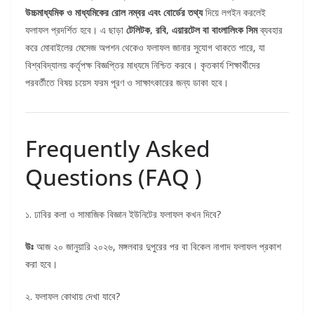
উচ্চমাধ্যমিক ও মাধ্যমিকের রোল নম্বর এবং বোর্ডের তথ্য
দিয়ে লগইন করলেই
ফলাফল প্রদর্শিত হবে। এ ছাড়া
টেলিটক, রবি, এয়ারটেল বা বাংলালিংক সিম
ব্যবহার
করে মোবাইলের মেসেজ অপশন থেকেও ফলাফল জানার সুযোগ থাকতে পারে, যা
বিশ্ববিদ্যালয় কর্তৃপক্ষ বিজ্ঞপ্তির মাধ্যমে নিশ্চিত করবে। কৃতকার্য শিক্ষার্থীদের
পরবর্তীতে বিষয় চয়েস ফরম পূরণ ও সাক্ষাৎকারের জন্য ডাকা হবে।
Frequently Asked
Questions (FAQ )
১. ঢাবির কলা ও সামাজিক বিজ্ঞান ইউনিটের ফলাফল কখন দিবে?
উঃ
আজ ২০ জানুয়ারি ২০২৬, মঙ্গলবার দুপুরের পর বা বিকেল নাগাদ ফলাফল প্রকাশ
করা হবে।
২. ফলাফল কোথায় দেখা যাবে?