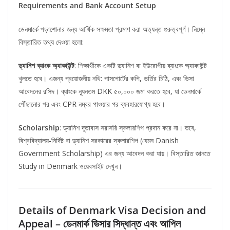
Requirements and Bank Account Setup
ডেনমার্কে পড়াশোনার জন্য আর্থিক সক্ষমতা প্রমাণ করা অত্যন্ত গুরুত্বপূর্ণ। নিম্নে
বিস্তারিত তথ্য দেওয়া হলো:
ড্যানিশ ব্যাংক অ্যাকাউন্ট
: শিক্ষার্থীকে একটি ড্যানিশ বা ইউরোপীয় ব্যাংকে অ্যাকাউন্ট
খুলতে হবে। এজন্য প্রয়োজনীয় নথি: পাসপোর্টের কপি, ভর্তির চিঠি, এবং ভিসা
আবেদনের রসিদ। ব্যাংকে ন্যূনতম DKK ৫০,০০০ জমা করতে হবে, যা ডেনমার্কে
পৌঁছানোর পর এবং CPR নম্বর পাওয়ার পর ব্যবহারযোগ্য হবে।
Scholarship
: ড্যানিশ দূতাবাস সরাসরি স্কলারশিপ প্রদান করে না। তবে,
বিশ্ববিদ্যালয়-নির্দিষ্ট বা ড্যানিশ সরকারের স্কলারশিপ (যেমন Danish
Government Scholarship) এর জন্য আবেদন করা যায়। বিস্তারিত জানতে
Study in Denmark ওয়েবসাইট দেখুন।
Details of Denmark Visa Decision and
Appeal – ডেনমার্ক
ভিসার
সিদ্ধান্ত
এবং
আপিল