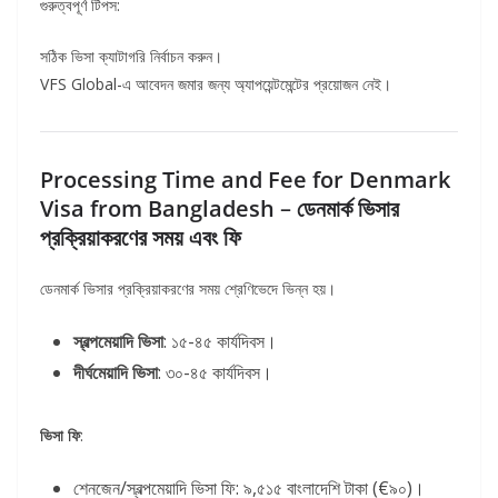
গুরুত্বপূর্ণ টিপস:
সঠিক ভিসা ক্যাটাগরি নির্বাচন করুন।
VFS Global-এ আবেদন জমার জন্য অ্যাপয়েন্টমেন্টের প্রয়োজন নেই।
Processing Time and Fee for Denmark
Visa from Bangladesh
–
ডেনমার্ক
ভিসার
প্রক্রিয়াকরণের
সময়
এবং
ফি
ডেনমার্ক ভিসার প্রক্রিয়াকরণের সময় শ্রেণিভেদে ভিন্ন হয়।
স্বল্পমেয়াদি
ভিসা
: ১৫-৪৫ কার্যদিবস।
দীর্ঘমেয়াদি
ভিসা
: ৩০-৪৫ কার্যদিবস।
ভিসা
ফি
:
শেনজেন/স্বল্পমেয়াদি ভিসা ফি: ৯,৫১৫ বাংলাদেশি টাকা (€৯০)।