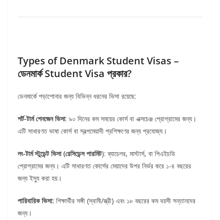
Types of Denmark Student Visas –
ডেনমার্ক Student Visa প্রকার?
ডেনমার্কে পড়াশোনার জন্য বিভিন্ন ধরনের ভিসা রয়েছে:
শর্ট-টার্ম শেনজেন ভিসা
: ৯০ দিনের কম সময়ের কোর্স বা এক্সচেঞ্জ প্রোগ্রামের জন্য।
এটি সাধারণত ভাষা কোর্স বা স্বল্পমেয়াদী প্রশিক্ষণের জন্য প্রযোজ্য।
লং-টার্ম স্টুডেন্ট ভিসা (রেসিডেন্স পারমিট
): ব্যাচেলর, মাস্টার্স, বা পিএইচডি
প্রোগ্রামের জন্য। এটি সাধারণত কোর্সের মেয়াদের উপর নির্ভর করে ১-৪ বছরের
জন্য ইস্যু করা হয়।
পারিবারিক ভিসা:
শিক্ষার্থীর সঙ্গী (স্বামী/স্ত্রী) এবং ১৮ বছরের কম বয়সী সন্তানদের
জন্য।