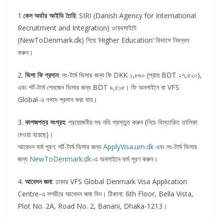
1.
কেস অর্ডার আইডি তৈরি
: SIRI (Danish Agency for International
Recruitment and Integration) ওয়েবসাইটে
(NewToDenmark.dk) গিয়ে ‘Higher Education’ বিভাগে নিবন্ধন
করুন।
2.
ভিসা ফি প্রদান
: লং-টার্ম ভিসার জন্য ফি DKK ১,৮৯০ (প্রায় BDT ২৭,৫২০),
এবং শর্ট-টার্ম শেনজেন ভিসার জন্য BDT ৯,৫১৫। ফি অনলাইনে বা VFS
Global-এ নগদে প্রদান করা যায়।
3.
কাগজপত্র সংগ্রহ
: প্রয়োজনীয় সব নথি প্রস্তুত করুন (নিচে বিস্তারিত তালিকা
দেওয়া হয়েছে)।
আবেদন ফর্ম পূরণ: শর্ট-টার্ম ভিসার জন্য
ApplyVisa.um.dk
এবং লং-টার্ম ভিসার
জন্য
NewToDenmark.dk
-এ অনলাইনে ফর্ম পূরণ করুন।
4.
আবেদন জমা
: ঢাকার VFS Global Denmark Visa Application
Centre-এ সশরীরে আবেদন জমা দিন। ঠিকানা: 6th Floor, Bella Vista,
Plot No. 2A, Road No. 2, Banani, Dhaka-1213।