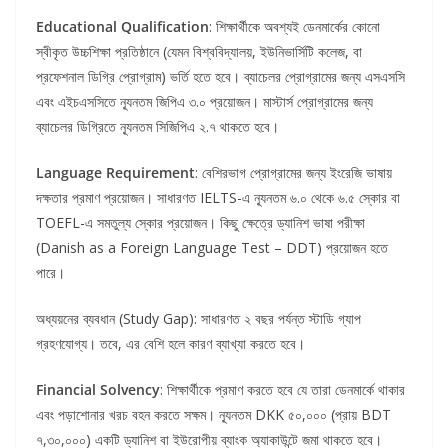
Educational Qualification
: শিক্ষার্থীকে অবশ্যই ডেনমার্কের কোনো
স্বীকৃত উচ্চশিক্ষা প্রতিষ্ঠানে (যেমন বিশ্ববিদ্যালয়, ইউনিভার্সিটি কলেজ, বা
প্রফেশনাল ডিগ্রি প্রোগ্রাম) ভর্তি হতে হবে। ব্যাচেলর প্রোগ্রামের জন্য এসএসসি
এবং এইচএসসিতে ন্যূনতম জিপিএ ৩.০ প্রয়োজন। মাস্টার্স প্রোগ্রামের জন্য
ব্যাচেলর ডিগ্রিতে ন্যূনতম সিজিপিএ ২.৭ থাকতে হবে।
Language Requirement
: বেশিরভাগ প্রোগ্রামের জন্য ইংরেজি ভাষায়
দক্ষতার প্রমাণ প্রয়োজন। সাধারণত IELTS-এ ন্যূনতম ৬.০ থেকে ৬.৫ স্কোর বা
TOEFL-এ সমতুল্য স্কোর প্রয়োজন। কিছু ক্ষেত্রে ড্যানিশ ভাষা পরীক্ষা
(Danish as a Foreign Language Test – DDT) প্রয়োজন হতে
পারে।
অধ্যয়নের ব্যবধান (Study Gap): সাধারণত ২ বছর পর্যন্ত স্টাডি গ্যাপ
গ্রহণযোগ্য। তবে, এর বেশি হলে কারণ ব্যাখ্যা করতে হবে।
Financial Solvency
: শিক্ষার্থীকে প্রমাণ করতে হবে যে তারা ডেনমার্কে থাকার
এবং পড়াশোনার খরচ বহন করতে সক্ষম। ন্যূনতম DKK ৫০,০০০ (প্রায় BDT
৭,৩০,০০০) একটি ড্যানিশ বা ইউরোপীয় ব্যাংক অ্যাকাউন্টে জমা থাকতে হবে।