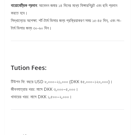
বায়োমেট্রিক প্রদান
: আবেদন জমার ১৪ দিনের মধ্যে ফিঙ্গারপ্রিন্ট এবং ছবি প্রদান
করতে হবে।
সিদ্ধান্তের অপেক্ষা: শর্ট-টার্ম ভিসার জন্য প্রক্রিয়াকরণ সময় ১৫-৪৫ দিন, এবং লং-
টার্ম ভিসার জন্য ৩০-৬০ দিন।
Tution Fees:
টিউশন ফি: বছরে USD ৮,০০০–২১,০০০ (DKK ৪৫,০০০–১২০,০০০)।
জীবনযাত্রার খরচ: মাসে DKK ৩,০০০–৫,০০০।
খাবারের খরচ: মাসে DKK ১,৫০০–২,০০০।