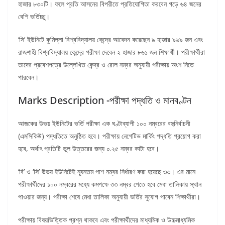
হাজার ৮৩০টি। ফলে প্রতি আসনের বিপরীতে প্রতিযোগিতা করবেন গড়ে ৬৪ জনের
বেশি ভর্তিচ্ছু।
‘সি’ ইউনিটে কুমিল্লা বিশ্ববিদ্যালয় কেন্দ্রে আবেদন করেছেন ৯ হাজার ৯৬৯ জন এবং
রাজশাহী বিশ্ববিদ্যালয় কেন্দ্রে পরীক্ষা দেবেন ২ হাজার ৮৬১ জন শিক্ষার্থী। পরীক্ষার্থীরা
তাদের প্রবেশপত্রে উল্লেখিত কেন্দ্র ও রোল নম্বর অনুযায়ী পরীক্ষায় অংশ নিতে
পারবেন।
Marks Description -পরীক্ষা পদ্ধতি ও মানবণ্টন
আজকের উভয় ইউনিটের ভর্তি পরীক্ষা এক ঘণ্টাব্যাপী ১০০ নম্বরের বহুনির্বাচনী
(এমসিকিউ) পদ্ধতিতে অনুষ্ঠিত হবে। পরীক্ষায় নেগেটিভ মার্কিং পদ্ধতি প্রয়োগ করা
হবে, অর্থাৎ প্রতিটি ভুল উত্তরের জন্য ০.২৫ নম্বর কাটা হবে।
‘বি’ ও ‘সি’ উভয় ইউনিটেই ন্যূনতম পাশ নম্বর নির্ধারণ করা হয়েছে ৩৩। এর মানে
পরীক্ষার্থীদের ১০০ নম্বরের মধ্যে কমপক্ষে ৩৩ নম্বর পেতে হবে মেধা তালিকায় স্থান
পাওয়ার জন্য। পরীক্ষা শেষে মেধা তালিকা অনুযায়ী ভর্তির সুযোগ পাবেন শিক্ষার্থীরা।
পরীক্ষায় বিষয়ভিত্তিক প্রশ্ন থাকবে এবং পরীক্ষার্থীদের মাধ্যমিক ও উচ্চমাধ্যমিক