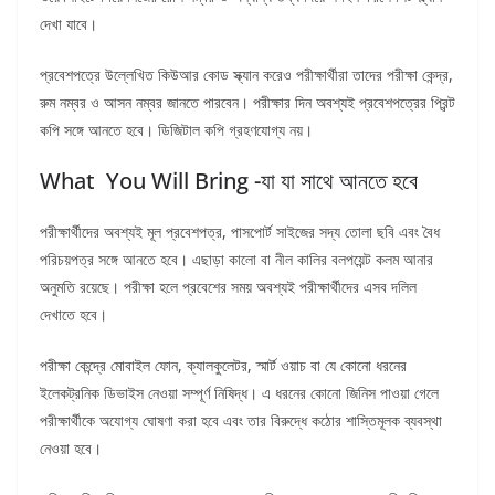
দেখা যাবে।
প্রবেশপত্রে উল্লেখিত কিউআর কোড স্ক্যান করেও পরীক্ষার্থীরা তাদের পরীক্ষা কেন্দ্র,
রুম নম্বর ও আসন নম্বর জানতে পারবেন। পরীক্ষার দিন অবশ্যই প্রবেশপত্রের প্রিন্ট
কপি সঙ্গে আনতে হবে। ডিজিটাল কপি গ্রহণযোগ্য নয়।
What You Will Bring -যা যা সাথে আনতে হবে
পরীক্ষার্থীদের অবশ্যই মূল প্রবেশপত্র, পাসপোর্ট সাইজের সদ্য তোলা ছবি এবং বৈধ
পরিচয়পত্র সঙ্গে আনতে হবে। এছাড়া কালো বা নীল কালির বলপয়েন্ট কলম আনার
অনুমতি রয়েছে। পরীক্ষা হলে প্রবেশের সময় অবশ্যই পরীক্ষার্থীদের এসব দলিল
দেখাতে হবে।
পরীক্ষা কেন্দ্রে মোবাইল ফোন, ক্যালকুলেটর, স্মার্ট ওয়াচ বা যে কোনো ধরনের
ইলেকট্রনিক ডিভাইস নেওয়া সম্পূর্ণ নিষিদ্ধ। এ ধরনের কোনো জিনিস পাওয়া গেলে
পরীক্ষার্থীকে অযোগ্য ঘোষণা করা হবে এবং তার বিরুদ্ধে কঠোর শাস্তিমূলক ব্যবস্থা
নেওয়া হবে।