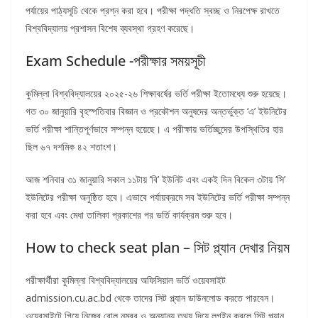
পর্যায়ের পাঠ্যসূচি থেকে প্রশ্ন করা হবে। পরীক্ষা পদ্ধতি স্বচ্ছ ও নিরপেক্ষ রাখতে
বিশ্ববিদ্যালয় প্রশাসন বিশেষ ব্যবস্থা গ্রহণ করেছে।
Exam Schedule -পরীক্ষার সময়সূচী
কুমিল্লা বিশ্ববিদ্যালয়ের ২০২৫-২৬ শিক্ষাবর্ষের ভর্তি পরীক্ষা ইতোমধ্যে শুরু হয়েছে।
গত ৩০ জানুয়ারি বৃহস্পতিবার বিজ্ঞান ও প্রকৌশল অনুষদের অন্তর্ভুক্ত ‘এ’ ইউনিটের
ভর্তি পরীক্ষা শান্তিপূর্ণভাবে সম্পন্ন হয়েছে। এ পরীক্ষায় ভর্তিচ্ছুদের উপস্থিতির হার
ছিল ৬৭ দশমিক ৪২ শতাংশ।
আজ শনিবার ৩১ জানুয়ারি সকাল ১১টায় ‘বি’ ইউনিট এবং একই দিন বিকেল ৩টায় ‘সি’
ইউনিটের পরীক্ষা অনুষ্ঠিত হবে। এভাবে পর্যায়ক্রমে সব ইউনিটের ভর্তি পরীক্ষা সম্পন্ন
করা হবে এবং মেধা তালিকা প্রকাশের পর ভর্তি কার্যক্রম শুরু হবে।
How to check seat plan – সিট প্ল্যান দেখার নিয়ম
পরীক্ষার্থীরা কুমিল্লা বিশ্ববিদ্যালয়ের অফিসিয়াল ভর্তি ওয়েবসাইট
admission.cu.ac.bd থেকে তাদের সিট প্ল্যান ডাউনলোড করতে পারবেন।
ওয়েবসাইটে গিয়ে নিজের রোল নম্বর ও অন্যান্য তথ্য দিয়ে লগইন করলে সিট প্ল্যান