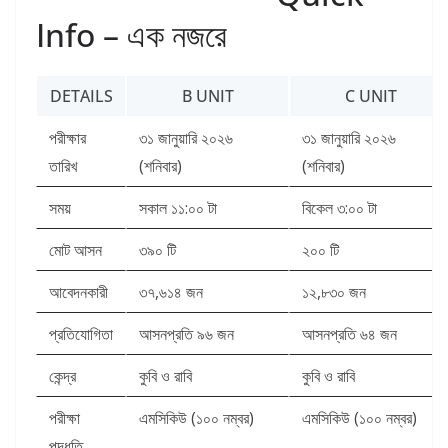
Info – এক নজরে
DETAILS
B UNIT
C UNIT
পরীক্ষার
৩১ জানুয়ারি ২০২৬
৩১ জানুয়ারি ২০২৬
তারিখ
(শনিবার)
(শনিবার)
সময়
সকাল ১১:০০ টা
বিকেল ৩:০০ টা
মোট আসন
৩৯০ টি
২০০ টি
আবেদনকারী
৩৭,৬১৪ জন
১২,৮৩০ জন
প্রতিযোগিতা
আসনপ্রতি ৯৬ জন
আসনপ্রতি ৬৪ জন
কেন্দ্র
কুবি ও রাবি
কুবি ও রাবি
পরীক্ষা
এমসিকিউ (১০০ নম্বর)
এমসিকিউ (১০০ নম্বর)
পদ্ধতি