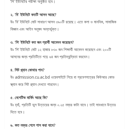
‘সি’ ইউনিটের পরীক্ষা অনুষ্ঠিত হবে।
২. ‘বি’ ইউনিটে কতটি আসন আছে?
উঃ ‘বি’ ইউনিটে মোট সাধারণ আসন ৩৯০টি রয়েছে। এতে কলা ও মানবিক, সামাজিক
বিজ্ঞান এবং আইন অনুষদ অন্তর্ভুক্ত।
৩. ‘সি’ ইউনিটে কত জন প্রার্থী আবেদন করেছেন?
উঃ ‘সি’ ইউনিটে মোট ১২ হাজার ৮৩০ জন শিক্ষার্থী আবেদন করেছেন এবং ২০০টি
আসনের জন্য প্রতিটিতে গড়ে ৬৪ জন প্রতিদ্বন্দ্বিতা করবেন।
৪. সিট প্ল্যান কোথায় পাব?
উঃ admission.cu.ac.bd ওয়েবসাইটে গিয়ে বা প্রবেশপত্রের কিউআর কোড
স্ক্যান করে সিট প্ল্যান দেখতে পারবেন।
৫. নেগেটিভ মার্কিং আছে কি?
উঃ হ্যাঁ, প্রতিটি ভুল উত্তরের জন্য ০.২৫ নম্বর কাটা যাবে। তাই সাবধানে উত্তর
দিতে হবে।
৬. কত নম্বর পেলে পাস করা যাবে?